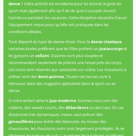
danse
? Cette activité est excellente pour lui donner le goût du
sport mais également afin qu'il ait de quoi s'occuper durant
l'année ou pendant les vacances. Cette discipline nécessite d'avoir
l'équipement requis pour qu'elle soit pratiquée dans les
conditions idéales.
Tout dépend du type de danse choisi. Pour la
danse classique
,
certaines écoles préfèrent que les filles portent un
justaucorps
et
les garçons un
collant
. D’autres sont plus souples et
recommandent seulement de prévoir une tenue près du corps.
Les tutus sont réservés aux spectacles sur scène. Les chaussons à
utiliser sont des
demi-pointes
. Toutes ces tenues sont à
retrouver dans des magasins spécialisés dans le sport ou en
danse.
Si votre enfant aime le
jazz moderne
, tournez-vous vers des
collants, des sweats courts, des
débardeurs
ou des tops. En cas
d’exercices très dynamiques, mieux vaut prévoir des
genouillères
pour éviter des blessures. Au niveau des
chaussures, les chaussons noirs sont largement privilégiés ; ils se
déclinent en toile ou en cuir. L'avantage de la toile est qu'elle est