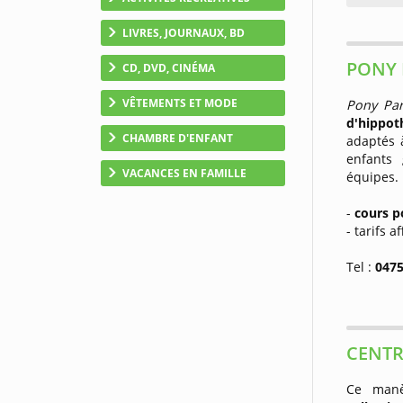
LIVRES, JOURNAUX, BD
PONY P
CD, DVD, CINÉMA
VÊTEMENTS ET MODE
Pony Par
d'hippot
CHAMBRE D'ENFANT
adaptés 
enfants 
VACANCES EN FAMILLE
équipes.
-
cours p
- tarifs a
Tel :
0475
CENTR
Ce man