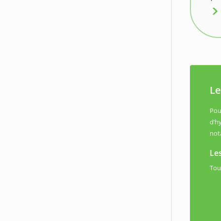
Le
Pou
d’h
not
Le
Tou