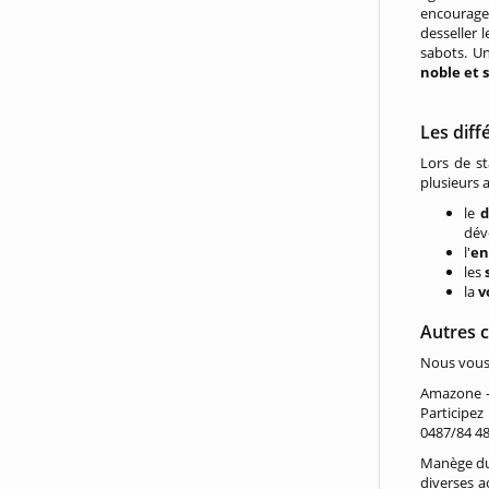
encourage 
desseller 
sabots. Un
noble et 
Les diff
Lors de st
plusieurs a
le
d
dév
l'
en
les
s
la
v
Autres c
Nous vous 
Amazone -
Participez
0487/84 48
Manège du 
diverses 