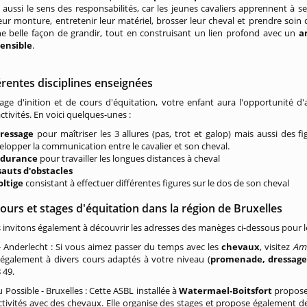
aussi le sens des responsabilités, car les jeunes cavaliers apprennent à sel
leur monture, entretenir leur matériel, brosser leur cheval et prendre soin 
e belle façon de grandir, tout en construisant un lien profond avec un
a
sensible
.
érentes disciplines enseignées
age d'inition et de cours d'équitation, votre enfant aura l'opportunité d
ctivités. En voici quelques-unes :
ressage
pour maîtriser les 3 allures (pas, trot et galop) mais aussi des fig
elopper la communication entre le cavalier et son cheval.
durance
pour travailler les longues distances à cheval
auts d'obstacles
oltige
consistant à effectuer différentes figures sur le dos de son cheval
ours et stages d'équitation dans la région de Bruxelles
invitons également à découvrir les adresses des manèges ci-dessous pour le
 Anderlecht : Si vous aimez passer du temps avec les
chevaux
, visitez
Am
 également à divers cours adaptés à votre niveau (
promenade, dressage,
 49.
Possible - Bruxelles : Cette ASBL installée à
Watermael-Boitsfort
propose 
activités avec des chevaux. Elle organise des stages et propose égalemen