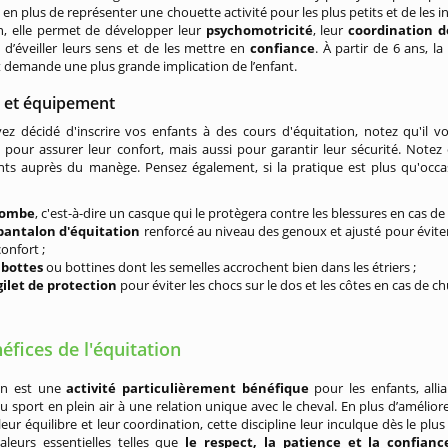
 en plus de représenter une chouette activité pour les plus petits et de les in
on, elle permet de développer leur
psychomotricité
, leur
coordination 
d’éveiller leurs sens et de les mettre en
confiance
. À partir de 6 ans, l
t demande une plus grande implication de l’enfant.
l et équipement
ez décidé d'inscrire vos enfants à des cours d'équitation, notez qu'il 
pour assurer leur confort, mais aussi pour garantir leur sécurité. Notez 
s auprès du manège. Pensez également, si la pratique est plus qu'occasio
ombe
, c'est-à-dire un casque qui le protègera contre les blessures en cas de
pantalon d'équitation
renforcé au niveau des genoux et ajusté pour évite
onfort ;
s
bottes
ou bottines dont les semelles accrochent bien dans les étriers ;
gilet de protection
pour éviter les chocs sur le dos et les côtes en cas de ch
éfices de l'équitation
ion est une
activité particulièrement bénéfique
pour les enfants, allia
du sport en plein air à une relation unique avec le cheval. En plus d’améliore
leur équilibre et leur coordination, cette discipline leur inculque dès le plus
aleurs essentielles telles que
le respect, la patience et la confianc