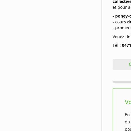
collectiv
et pour a
-
poney-
- cours
d
- promen
Venez déc
Tel :
0471
Vo
En 
du
pou