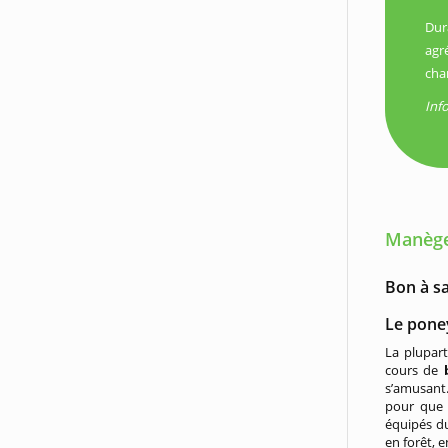
Dur
agr
cha
Inf
Manèges
Bon à s
Le pone
La plupart
cours de
b
s’amusant.
pour que 
équipés du
en forêt, 