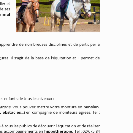
ler et
de ses
nimal
'apprendre de nombreuses disciplines et de participer à
ures. Il s'agit de la base de l'équitation et il permet de
s enfants de tous les niveaux :
azone
. Vous pouvez mettre votre monture en
pension
.
 obstacles
…) en compagnie de moniteurs agréés. Tel :
à tous les publics de découvrir l'équitation et de réaliser
t des accompagnements en
hippothérapie.
Tel : 02/675 84