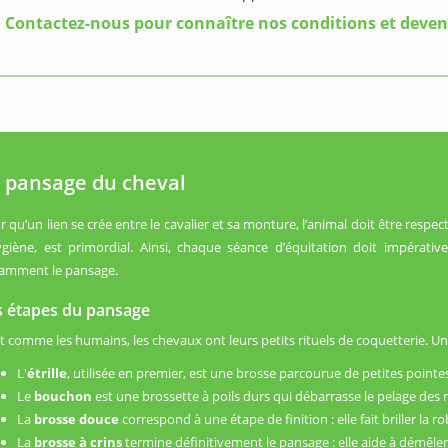
Contactez-nous pour connaître nos conditions et deven
 pansage du cheval
r qu’un lien se crée entre le cavalier et sa monture, l’animal doit être respe
ygiène, est primordial. Ainsi, chaque séance d’équitation doit impérat
amment le pansage.
s étapes du pansage
t comme les humains, les chevaux ont leurs petits rituels de coquetterie. Un 
L'
étrille
, utilisée en premier, est une brosse parcourue de petites pointes 
Le
bouchon
est une brossette à poils durs qui débarrasse le pelage des ré
La
brosse douce
correspond à une étape de finition : elle fait briller la r
La
brosse à crins
termine définitivement le pansage : elle aide à démêler 