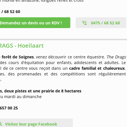
de monte en amazone, longues rênes et cross
 / 68 52 60
Demandez un devis ou un RDV !
0475 / 68 52 60
AGS - Hoeilaart
e forêt de Soignes
, venez découvrir ce centre équestre.
The Drags
des cours d'équitation pour enfants, adolescents et adultes. Le
l de ce centre vous reçoit dans un
cadre familial et chaleureux
.
es, des promenades et des compétitions sont régulièrement
.
s, deux pistes et une prairie de 8 hectares
 du mardi au dimanche
 657 00 25
Visitez leur page Facebook