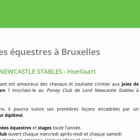
es équestres à Bruxelles
NEWCASTLE STABLES - Hoeilaart
fant est amoureux des chevaux et souhaite s'initier aux
joies de
ion
? Inscrivez-le au
Poney Club de Lord Newcastle Stables
à
.
s, il pourra suivre ses premières leçons encadrées par un
ur diplômé
.
nées équestres
et
stages
toute l'année.
lub
ouvert chaque mercredi après-midi et chaque samedi