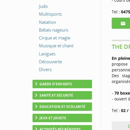
- cours 
Tel :
0475
THE DR
En plein
propose 
personne
Des stag
organisés
GARDE D'ENFANTS
-
70 boxe
SANTÉ ET SÉCURITÉ
- ouvert
EDUCATION ET SCOLARITÉ
Tel :
02 /
JEUX ET JOUETS
ACTIVITÉS RÉCRÉATIVES