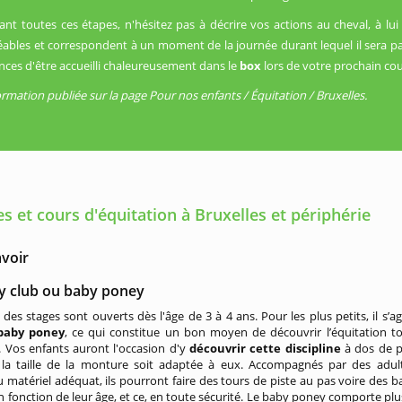
ant toutes ces étapes, n'hésitez pas à décrire vos actions au cheval, à lui 
éables et correspondent à un moment de la journée durant lequel il sera pa
nces d'être accueilli chaleureusement dans le
box
lors de votre prochain cou
ormation publiée sur la page Pour nos enfants / Équitation / Bruxelles.
 et cours d'équitation à Bruxelles et périphérie
avoir
y club ou baby poney
 des stages sont ouverts dès l'âge de 3 à 4 ans. Pour les plus petits, il s’ag
aby poney
, ce qui constitue un bon moyen de découvrir l’équitation t
 Vos enfants auront l'occasion d'y
découvrir cette discipline
à dos de p
la taille de la monture soit adaptée à eux. Accompagnés par des adul
 matériel adéquat, ils pourront faire des tours de piste au pas voire des b
en fonction de leur âge, et ce, en toute sécurité. Le baby poney comporte plu