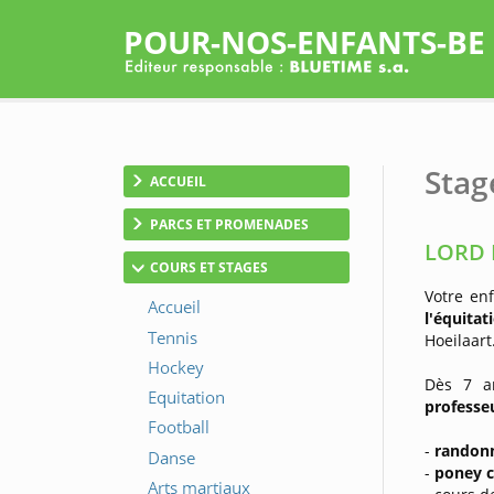
POUR-NOS-ENFANTS-BE
Stag
ACCUEIL
PARCS ET PROMENADES
LORD 
COURS ET STAGES
Votre en
l'équitat
Hoeilaart
Dès 7 an
professe
-
randon
-
poney c