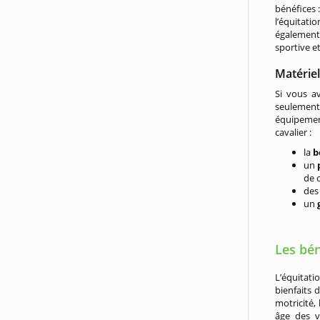
bénéfices :
l’équitati
également 
sportive e
Matérie
Si vous av
seulement 
équipement
cavalier :
la
b
un
de c
de
un
Les bén
L’équitat
bienfaits 
motricité, 
âge des v