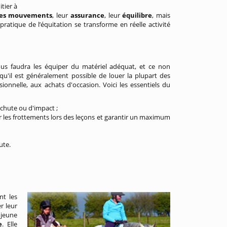
itier à
des mouvements
, leur
assurance
, leur
équilibre
, mais
a pratique de l’équitation se transforme en réelle activité
vous faudra les équiper du matériel adéquat, et ce non
qu'il est généralement possible de louer la plupart des
nnelle, aux achats d'occasion. Voici les essentiels du
 chute ou d'impact ;
r les frottements lors des leçons et garantir un maximum
ute.
nt les
r leur
 jeune
e
. Elle