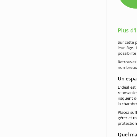
Plus d'
Sur cette 
leur âge. 
possibilité
Retrouvez
nombreux m
Un espa
L’idéal es
reposante
risquent d
la chambre
Placez su
gérer et r
protection
Quel mat