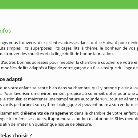
infos
page, vous trouverez d'excellentes adresses dans tout le Hainaut pour dénich
Lits simples, lits superposés, lits cages, lits à thème, le bonheur de vo
 de trouver des couettes et du linge de lit de bonne fabrication.
 d'autres bonnes adresses pour meubler la chambre à coucher de votre en
odèles de lits adaptés à l'âge de votre garçon ou fille ainsi que du linge de l
ce adapté
t que votre enfant se sente bien dans sa chambre, qu’il y prenne plaisir à jou
s. Pour favoriser un environnement propice au sommeil, optez pour une
a
e le stimuler, et maintenez une température autour de 18°C tout en aérant r
, car ils perturbent son rythme biologique et peuvent nuire à son endormi
ffisamment d'
éléments de rangement
dans la chambre de votre enfant afi
anger lui-même ses jouets, il apprendra la notion d'autonomie. Si les meubl
s afin de limiter un quelconque risque de blessure.
elas choisir ?