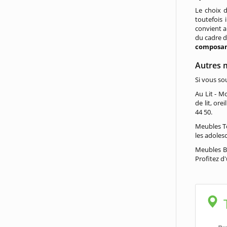
Le choix 
toutefois
convient a
du cadre d
composa
Autres m
Si vous so
Au Lit - M
de lit, ore
44 50.
Meubles T
les adolesc
Meubles Be
Profitez d