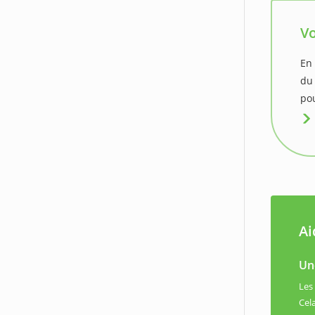
Vo
En 
du
pou
Ai
Une
Les
Cel