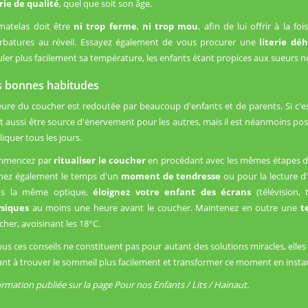
erie de qualité
, quel que soit son âge.
matelas doit être
ni trop ferme
,
ni trop mou
, afin de lui offrir à la f
rbatures au réveil. Essayez également de vous procurer une
literie dé
uler plus facilement sa température, les enfants étant propices aux sueurs n
s bonnes habitudes
eure du coucher est redoutée par beaucoup d'enfants et de parents. Si c'e
t aussi être source d'énervement pour les autres, mais il est néanmoins po
iquer tous les jours.
mmencez par
ritualiser le coucher
en procédant avec les mêmes étapes da
nez également le temps d'un
moment de tendresse
ou pour la lecture d'
s la même optique,
éloignez votre enfant des écrans
(télévision, 
ysiques
au moins une heure avant le coucher. Maintenez en outre une
te
cher, avoisinant les 18°C.
tous ces conseils ne constituent pas pour autant des solutions miracles, elles
ant à trouver le sommeil plus facilement et transformer ce moment en inst
ormation publiée sur la page Pour nos Enfants / Lits / Hainaut.