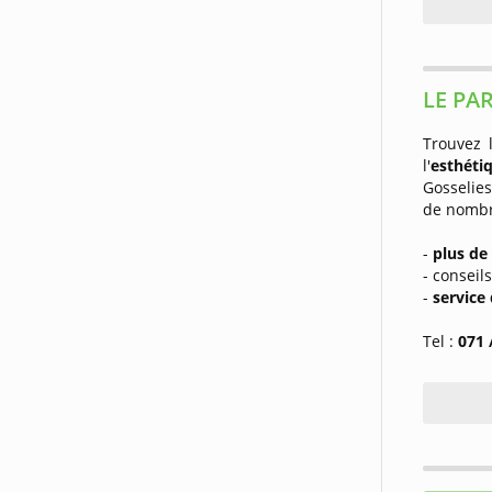
LE PA
Trouvez 
l'
esthét
Gosselie
de nombr
-
plus de
- conseil
-
service
Tel :
071 