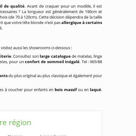
l de qualité
. Avant de craquer pour un modèle, il est
cessaires ? La longueur est généralement de 190cm et
oix (de 70 à 120cm). Cette décision dépendra de la taille
ent que votre tête blonde n’est pas
allergique à certains
é.
 visitez aussi les showrooms ci-dessous :
literie
. Consultez son
large catalogue
de matelas, linge
istes, pour un
confort de sommeil inégalé
. Tel : 065/88
ants
du plus original au plus classique et également pour
es à coucher pour enfants en
bois massif
ou en
laqué
.
re région