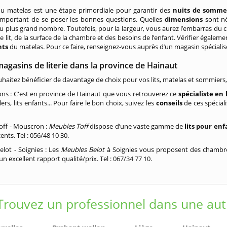
du matelas est une étape primordiale pour garantir des
nuits de sommei
 important de se poser les bonnes questions. Quelles
dimensions
sont né
u plus grand nombre. Toutefois, pour la largeur, vous aurez l’embarras du ch
e lit, de la surface de la chambre et des besoins de l’enfant. Vérifier égalem
nts
du matelas. Pour ce faire, renseignez-vous auprès d’un magasin spécialis
agasins de literie dans la province de Hainaut
uhaitez bénéficier de davantage de choix pour vos lits, matelas et sommiers,
ons : C'est en province de Hainaut que vous retrouverez ce
spécialiste en 
illers, lits enfants... Pour faire le bon choix, suivez les
conseils
de ces spécial
off - Mouscron :
Meubles Toff
dispose d’une vaste gamme de
lits pour enf
ents. Tel : 056/48 10 30.
lot - Soignies : Les
Meubles Belot
à Soignies vous proposent des chambr
'un
excellent rapport qualité/prix. Tel : 067/34 77 10.
Trouvez un professionnel dans une aut