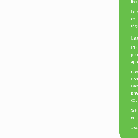
lit
Le 
cou
rég
Le
L'h
peu
appl
Co
Pre
Dan
ph
cou
Si 
enf
Inf