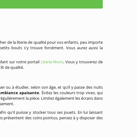
er de la literie de qualité pour vos enfants, peu importe
s petits bouts s'y trouve forcément. Vous aurez aussi la
fant sur notre portail
Literie Mons
. Vous y trouverez de
it de qualité.
er ou à étudier, selon son âge, et qu’il y passe des nuits
mbiance apaisante
. Évitez les couleurs trop vives, qui
égulièrement la pièce. Limitez également les écrans dans
ssement.
n qu'il puisse y stocker tous ses jouets. En lui laissant
es présentent des coins pointus, pensez à y disposer des