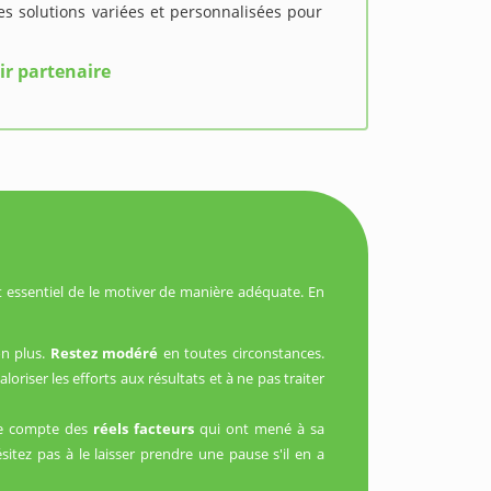
s solutions variées et personnalisées pour
ir partenaire
 essentiel de le motiver de manière adéquate. En
on plus.
Restez modéré
en toutes circonstances.
oriser les efforts aux résultats et à ne pas traiter
nde compte des
réels facteurs
qui ont mené à sa
sitez pas à le laisser prendre une pause s'il en a