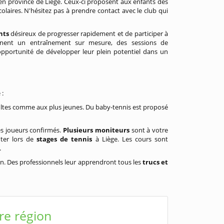
en province de Liège. Ceux-ci proposent aux enfants des
olaires. N'hésitez pas à prendre contact avec le club qui
nts
désireux de progresser rapidement et de participer à
nnent un entraînement sur mesure, des sessions de
l’opportunité de développer leur plein potentiel dans un
 :
dultes comme aux plus jeunes. Du baby-tennis est proposé
es joueurs confirmés.
Plusieurs moniteurs
sont à votre
ter lors de
stages de tennis
à Liège. Les cours sont
.
en. Des professionnels leur apprendront tous les
trucs et
re région