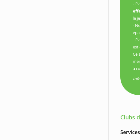
- Ev
eff
le j
- Ne
épa
- E
est 
Ce 
mêm
à c
Inf
Clubs d
Service