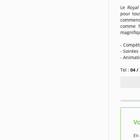
Le
Royal
pour tous
commence
comme hi
magnifiqu
- Compét
- Soirées
- Animat
Tel :
04 /
Vo
En 