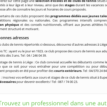
verez sur cette page une
sélection d'écoles et de clubs de tennis
situés 
tés à leur âge et à leur niveau, ainsi que des
stages
durant les vacances sc
esse afin de connaitre les jours et horaires de cours proposés.
certains de ces clubs proposent des
programmes dédiés aux jeunes tale
titions régionales ou nationales. Ces programmes intensifs compre
ion physique
et des conseils nutritionnels, offrant aux jeunes athlètes 
ment structuré et motivant.
bonnes adresses
s clubs de tennis répertoriés ci-dessous, découvrez d'autres adresses à Liège
is TC : ayant vu le jour en 1923, ce club propose des cours de tennis aux a
tits dès 3 ans. Tel : 04 / 246 04 39.
stage de tennis à Liège : Ce club convivial accueille les débutants comme l
on que ce soit pour vous entraîner pour une compétition ou pour débu
ent proposés en été pour profiter des
courts extérieurs
. Tel : 04/370 24 84
: Inscrivez vos enfants aux cours et stages de ce club de tennis situé à Eup
écessaires
pour devenir excellents ! Tel : 087 / 74 00 23.
Trouvez un professionnel dans une aut