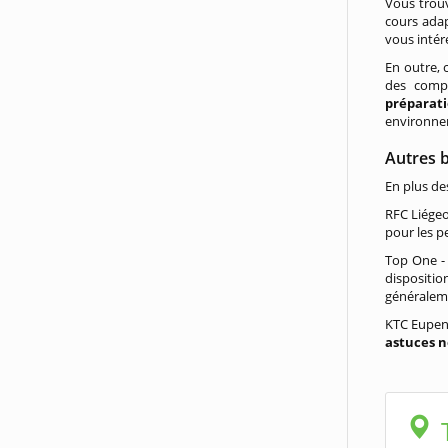
Vous trou
cours adap
vous intér
En outre, 
des compé
préparat
environne
Autres 
En plus de
RFC Liégeo
pour les pe
Top One - 
dispositi
généralem
KTC Eupen 
astuces n