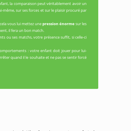
fant, la comparaison peut véritablement avoir un
lui-même, sur ses forces et sur le plaisir procuré par
t cela vous lui mettez une
pression énorme
sur les
ment, il fera un bon match.
s ou ses matchs, votre présence suffit, si celle-ci
s comportements : votre enfant doit jouer pour lui-
êter quand il le souhaite et ne pas se sentir forcé