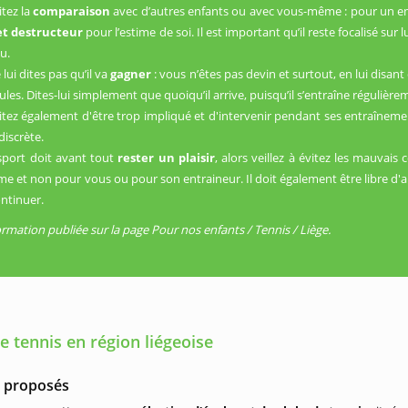
itez la
comparaison
avec d’autres enfants ou avec vous-même : pour un en
et destructeur
pour l’estime de soi. Il est important qu’il reste focalisé sur 
eu.
 lui dites pas qu’il va
gagner
: vous n’êtes pas devin et surtout, en lui disan
ules. Dites-lui simplement que quoiqu’il arrive, puisqu’il s’entraîne régulière
vitez également d'être trop impliqué et d'intervenir pendant ses entraînement
discrète.
sport doit avant tout
rester un plaisir
, alors veillez à évitez les mauvai
e et non pour vous ou pour son entraineur. Il doit également être libre d'arr
ontinuer.
ormation publiée sur la page Pour nos enfants / Tennis / Liège.
e tennis en région liégeoise
s proposés