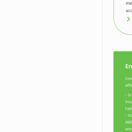
mé
acc
En
Com
eff
- S
Vou
l'a
- V
déf
env